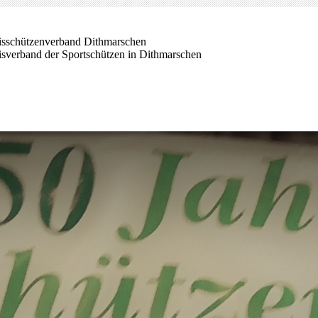
isschützenverband Dithmarschen
isverband der Sportschützen in Dithmarschen