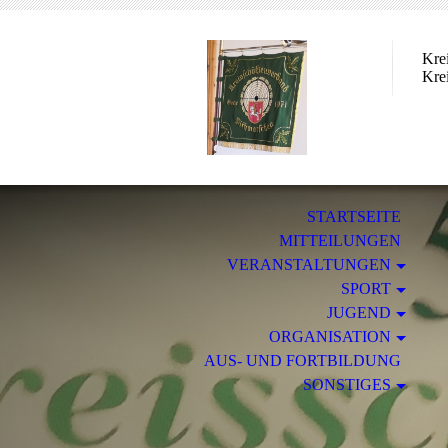
Kre
Kre
STARTSEITE
MITTEILUNGEN
VERANSTALTUNGEN
SPORT
JUGEND
ORGANISATION
AUS- UND FORTBILDUNG
SONSTIGES