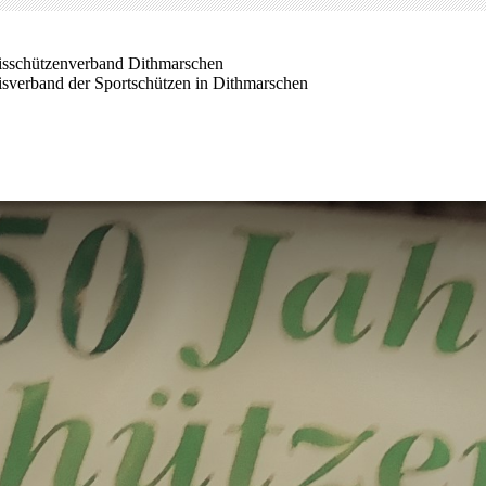
isschützenverband Dithmarschen
isverband der Sportschützen in Dithmarschen