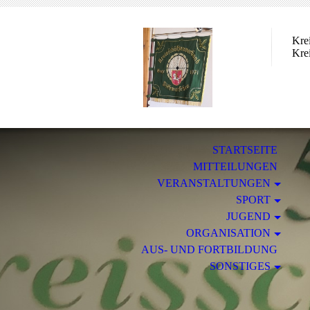
Kre
Kre
STARTSEITE
MITTEILUNGEN
VERANSTALTUNGEN
SPORT
JUGEND
ORGANISATION
AUS- UND FORTBILDUNG
SONSTIGES